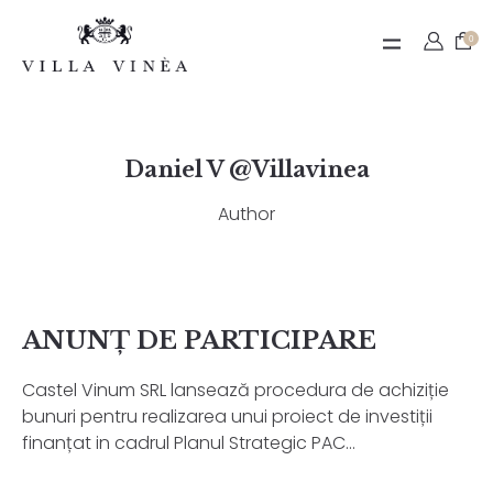
Contact
0
Termeni de utilizare
Daniel V @Villavinea
Author
Contul meu
ANUNȚ DE PARTICIPARE
Nume utilizator sau adresă email
Castel Vinum SRL lansează procedura de achiziție
bunuri pentru realizarea unui proiect de investiții
finanțat in cadrul Planul Strategic PAC...
Parolă