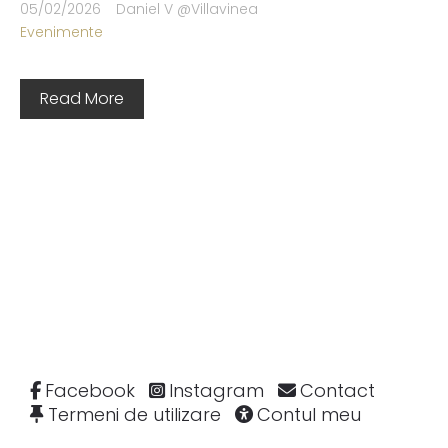
05/02/2026
Daniel V @Villavinea
Evenimente
Ține-mă minte
Read More
Create an Account
Facebook
Instagram
Contact
Termeni de utilizare
Contul meu