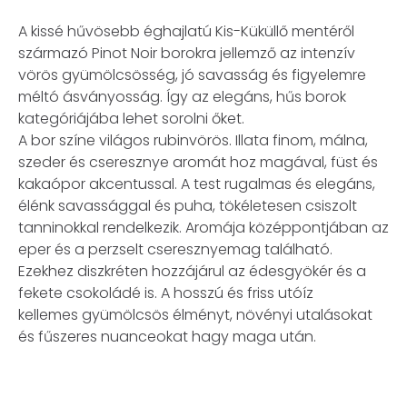
A kissé hűvösebb éghajlatú Kis-Küküllő mentéről
származó Pinot Noir borokra jellemző az intenzív
vörös gyümölcsösség, jó savasság és figyelemre
méltó ásványosság. Így az elegáns, hűs borok
kategóriájába lehet sorolni őket.
A bor színe világos rubinvörös. Illata finom, málna,
szeder és cseresznye aromát hoz magával, füst és
kakaópor akcentussal. A test rugalmas és elegáns,
élénk savassággal és puha, tökéletesen csiszolt
tanninokkal rendelkezik. Aromája középpontjában az
eper és a perzselt cseresznyemag található.
Ezekhez diszkréten hozzájárul az édesgyökér és a
fekete csokoládé is. A hosszú és friss utóíz
kellemes gyümölcsös élményt, növényi utalásokat
és fűszeres nuanceokat hagy maga után.