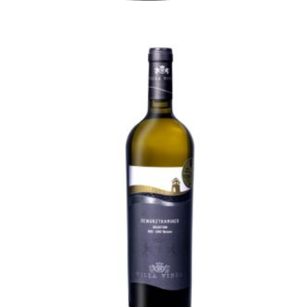
Create an Account
Fűszeres Tramini Selection
85,00
lei
TVA incl.