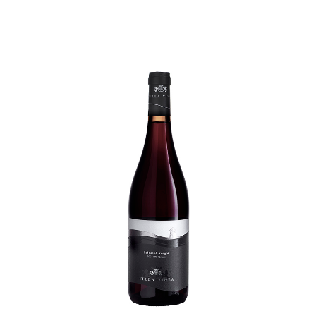
Feketeleányka Premium
53,00
lei
TVA incl.