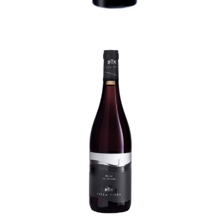
Merlot Premium
53,00
lei
TVA incl.