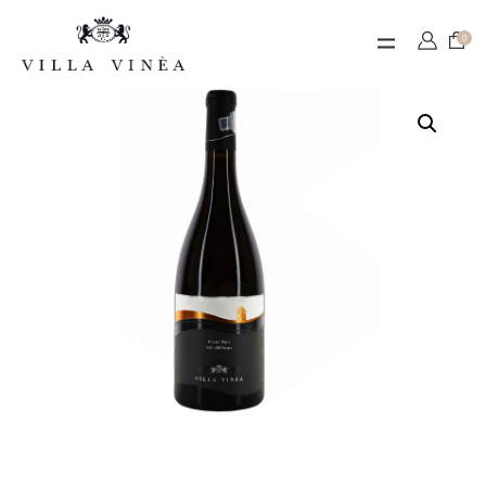
Contact
0
Termeni de utilizare
Contul meu