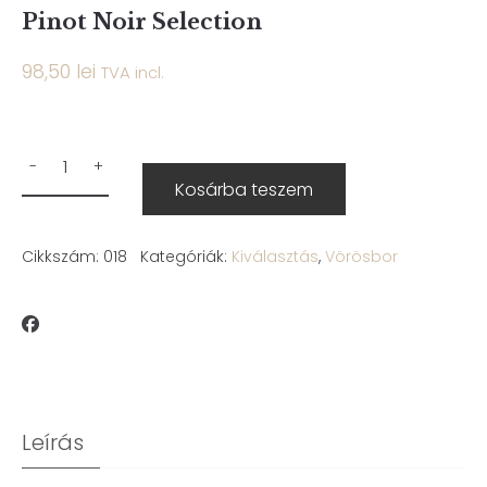
Pinot Noir Selection
98,50
lei
TVA incl.
Kosárba teszem
Cikkszám:
018
Kategóriák:
Kiválasztás
,
Vörösbor
Leírás