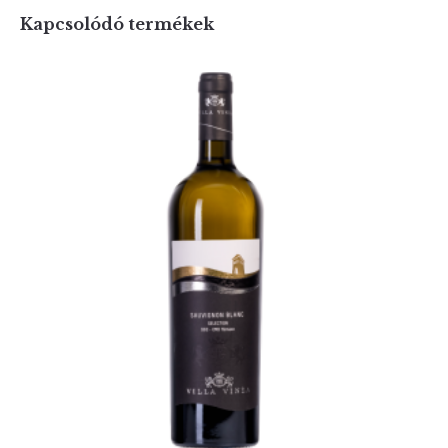
Kapcsolódó termékek
Felhasználónév, vagy e-mail cím
Sauvignon Blanc Selection
Jelszó
85,00
lei
TVA incl.
Emlékezzen rám