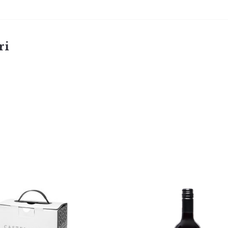
e-mă minte
ri
Create an Account
Castel Vinum
Castel Vinum R
ardonnay 2023 2