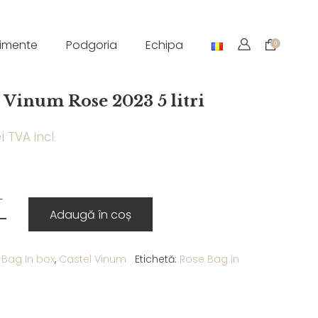
imente
Podgoria
Echipa
0
l Vinum Rose 2023 5 litri
i
TVA incl.
Adaugă în coș
:
Bag In box
,
Castel Vinum
Etichetă:
Rose Bag in