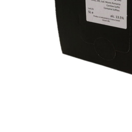
Nume u
Parolă