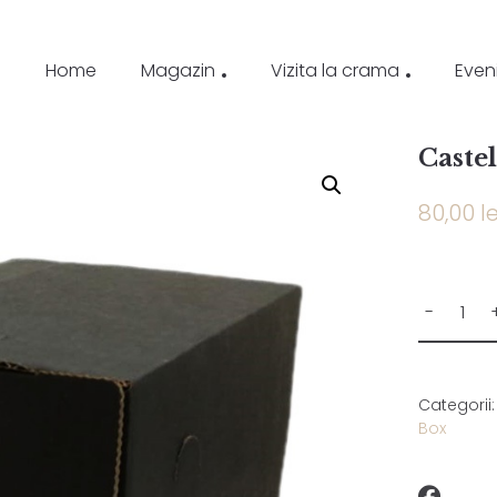
Home
Magazin
Vizita la crama
Even
Caste
80,00
le
Categorii
Box