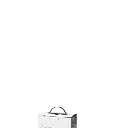
Castel Vinum
osu
Feteasca Neagra,