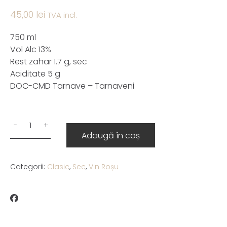
45,00
lei
TVA incl.
750 ml
Vol Alc 13%
Rest zahar 1.7 g, sec
Aciditate 5 g
DOC-CMD Tarnave – Tarnaveni
Adaugă în coș
Categorii:
Clasic
,
Sec
,
Vin Roșu