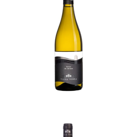
Nume utilizator sau adresă email
Kerner Premium 2024
51,00
lei
TVA incl.
Parolă
Ține-mă minte
Create an Account