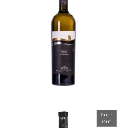
Diamant Selection 2021
95,50
lei
TVA incl.
Sold
Out