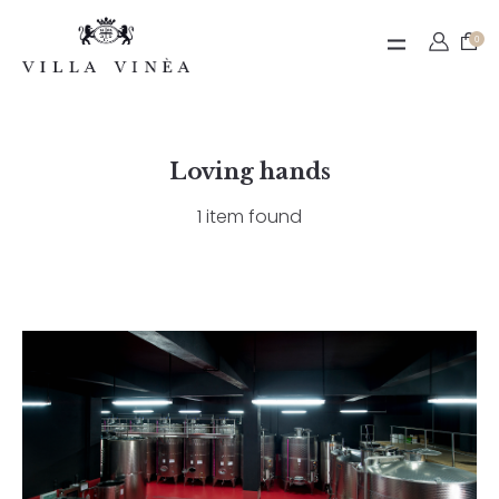
Contact
0
Termeni de utilizare
Loving hands
1 item found
Contul meu
Nume utilizator sau adresă email
Parolă