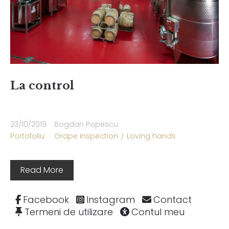
Ține-mă minte
La control
Create an Account
23/10/2019
Bogdan Popescu
Portofoliu
Grape Inspection
Loving hands
Read More
Facebook
Instagram
Contact
Termeni de utilizare
Contul meu