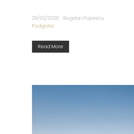
29/02/2020
Bogdan Popescu
Podgoria
Read More
Nume uti
Parolă