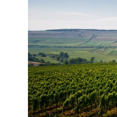
Ține-mă 